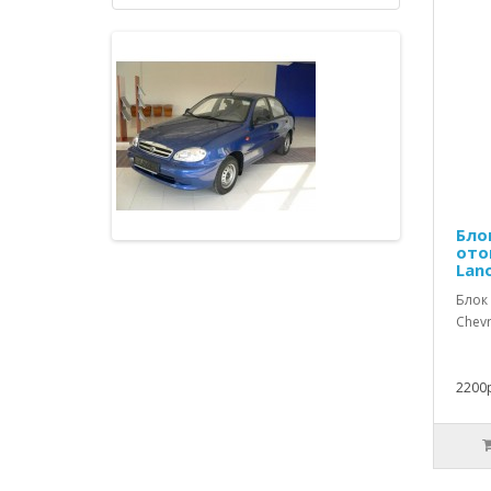
Бло
ото
Lan
Блок
Chevr
2200р