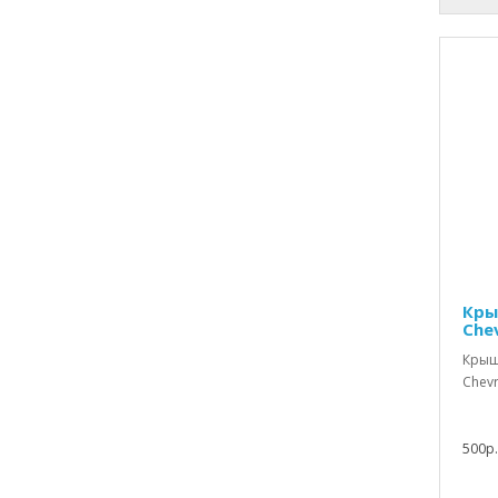
Кры
Chev
Крыш
Chevr
500р.