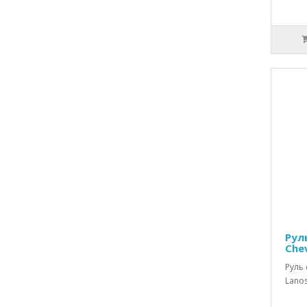
Рул
Chev
Руль 
Lanos