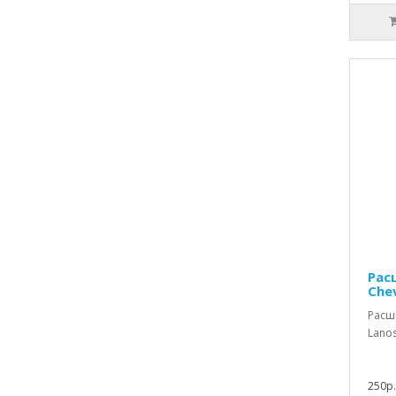
Рас
Chev
Расш
Lanos
250р.