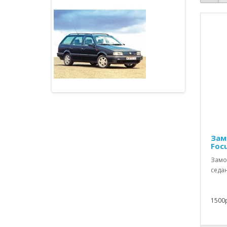
Зам
Foc
Замок
седан
1500р