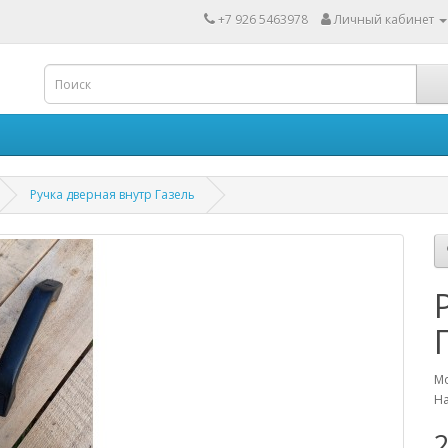
+7 926 5463978
Личный кабинет
Ручка дверная внутр Газель
Мо
На
2