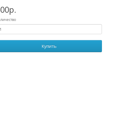
00р.
личество
Купить