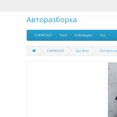
Авторазборка
CHEVROLET
Ford
Volkswagen
Газ
CHEVROLET
Zaz Sens
Zaz Sens с